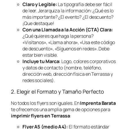
Claro y Legible:
La tipografía debe ser fácil
de leer. Jerarquiza la información: ¿Qué es lo
más importante? ¿El evento? ¿El descuento?
¡Que destaque!
Con una Llamada a la Acción (CTA) Clara:
¿Qué quieres que haga la persona?
«Visítanos», «Llama ahora», «Usa este código
de descuento», «Síguenos en redes». Debe
estar bien visible.
Incluye tu Marca:
Logo, colores corporativos
y datos de contacto (nombre, teléfono,
dirección web, dirección física en Terrassa y
redes sociales).
2. Elegir el Formato y Tamaño Perfecto
No todos los flyers son iguales. En
Imprenta Barata
te ofrecemos una amplia gama de opciones para
imprimir flyers en Terrassa
:
Flyer A5 (medio A4):
El formato estándar