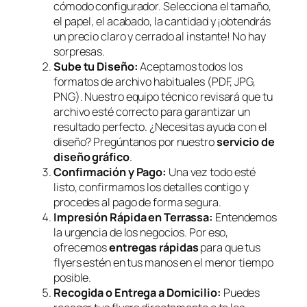
cómodo configurador. Selecciona el tamaño,
el papel, el acabado, la cantidad y ¡obtendrás
un precio claro y cerrado al instante! No hay
sorpresas.
Sube tu Diseño:
Aceptamos todos los
formatos de archivo habituales (PDF, JPG,
PNG). Nuestro equipo técnico revisará que tu
archivo esté correcto para garantizar un
resultado perfecto. ¿Necesitas ayuda con el
diseño? Pregúntanos por nuestro
servicio de
diseño gráfico
.
Confirmación y Pago:
Una vez todo esté
listo, confirmamos los detalles contigo y
procedes al pago de forma segura.
Impresión Rápida en Terrassa:
Entendemos
la urgencia de los negocios. Por eso,
ofrecemos
entregas rápidas
para que tus
flyers estén en tus manos en el menor tiempo
posible.
Recogida o Entrega a Domicilio:
Puedes