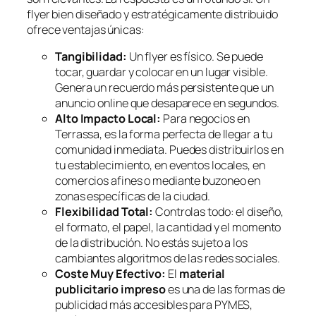
flyer bien diseñado y estratégicamente distribuido
ofrece ventajas únicas:
Tangibilidad:
Un flyer es físico. Se puede
tocar, guardar y colocar en un lugar visible.
Genera un recuerdo más persistente que un
anuncio online que desaparece en segundos.
Alto Impacto Local:
Para negocios en
Terrassa, es la forma perfecta de llegar a tu
comunidad inmediata. Puedes distribuirlos en
tu establecimiento, en eventos locales, en
comercios afines o mediante buzoneo en
zonas específicas de la ciudad.
Flexibilidad Total:
Controlas todo: el diseño,
el formato, el papel, la cantidad y el momento
de la distribución. No estás sujeto a los
cambiantes algoritmos de las redes sociales.
Coste Muy Efectivo:
El
material
publicitario impreso
es una de las formas de
publicidad más accesibles para PYMES,