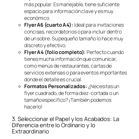
más popular. Es manejable, tiene suficiente
espacio para información clave y es muy
económico.
Flyer A6 (cuarto A4):
Ideal para invitaciones
concisas, recordatorios o para incluir dentro
de un sobre. Su pequeño tamaño lo hace muy
discreto y efectivo.
Flyer A4 (folio completo):
Perfecto cuando
tienes mucha información que comunicar,
como menús de restaurantes, cartas de
servicios extensas o para eventos importantes
donde el detalle es crucial.
Formatos Personalizados:
¿Necesitas un
flyer cuadrado, de forma diez-cortada o un
tamaño específico? ¡También podemos
hacerlo!
3. Seleccionar el Papel y los Acabados: La
Diferencia entre lo Ordinario y lo
Extraordinario