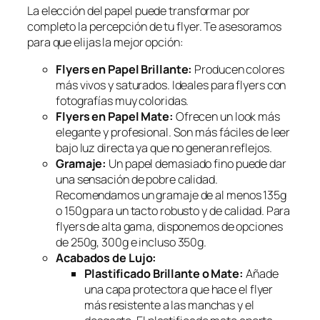
La elección del papel puede transformar por
completo la percepción de tu flyer. Te asesoramos
para que elijas la mejor opción:
Flyers en Papel Brillante:
Producen colores
más vivos y saturados. Ideales para flyers con
fotografías muy coloridas.
Flyers en Papel Mate:
Ofrecen un look más
elegante y profesional. Son más fáciles de leer
bajo luz directa ya que no generan reflejos.
Gramaje:
Un papel demasiado fino puede dar
una sensación de pobre calidad.
Recomendamos un gramaje de al menos 135g
o 150g para un tacto robusto y de calidad. Para
flyers de alta gama, disponemos de opciones
de 250g, 300g e incluso 350g.
Acabados de Lujo:
Plastificado Brillante o Mate:
Añade
una capa protectora que hace el flyer
más resistente a las manchas y el