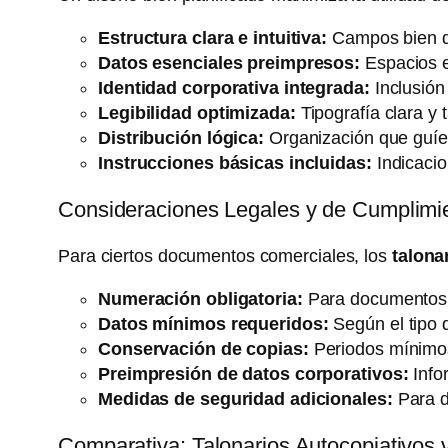
Estructura clara e intuitiva:
Campos bien de
Datos esenciales preimpresos:
Espacios e
Identidad corporativa integrada:
Inclusión
Legibilidad optimizada:
Tipografía clara y 
Distribución lógica:
Organización que guíe 
Instrucciones básicas incluidas:
Indicacio
Consideraciones Legales y de Cumplimi
Para ciertos documentos comerciales, los
talona
Numeración obligatoria:
Para documentos co
Datos mínimos requeridos:
Según el tipo 
Conservación de copias:
Periodos mínimos 
Preimpresión de datos corporativos:
Info
Medidas de seguridad adicionales:
Para d
Comparativa: Talonarios Autocopiativos v