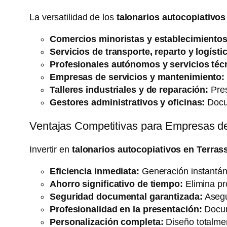
La versatilidad de los
talonarios autocopiativos
Comercios minoristas y establecimientos
Servicios de transporte, reparto y logísti
Profesionales autónomos y servicios téc
Empresas de servicios y mantenimiento:
Talleres industriales y de reparación:
Pres
Gestores administrativos y oficinas:
Docum
Ventajas Competitivas para Empresas d
Invertir en
talonarios autocopiativos en Terras
Eficiencia inmediata:
Generación instantáne
Ahorro significativo de tiempo:
Elimina pr
Seguridad documental garantizada:
Asegu
Profesionalidad en la presentación:
Docume
Personalización completa:
Diseño totalmen