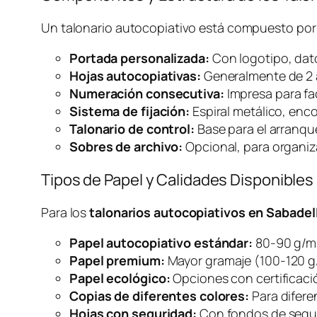
Un talonario autocopiativo está compuesto por
Portada personalizada:
Con logotipo, dat
Hojas autocopiativas:
Generalmente de 2 a 
Numeración consecutiva:
Impresa para fac
Sistema de fijación:
Espiral metálico, encol
Talonario de control:
Base para el arranque
Sobres de archivo:
Opcional, para organiz
Tipos de Papel y Calidades Disponibles
Para los
talonarios autocopiativos en Sabadel
Papel autocopiativo estándar:
80-90 g/m²
Papel premium:
Mayor gramaje (100-120 g
Papel ecológico:
Opciones con certificaci
Copias de diferentes colores:
Para difere
Hojas con seguridad:
Con fondos de segur