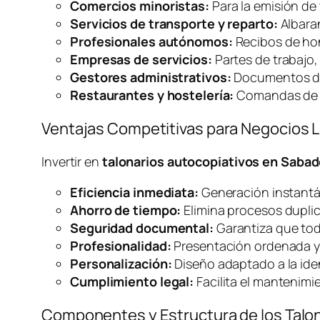
Comercios minoristas:
Para la emisión de
Servicios de transporte y reparto:
Albaran
Profesionales autónomos:
Recibos de hon
Empresas de servicios:
Partes de trabajo,
Gestores administrativos:
Documentos de g
Restaurantes y hostelería:
Comandas de co
Ventajas Competitivas para Negocios 
Invertir en
talonarios autocopiativos en Sabad
Eficiencia inmediata:
Generación instantán
Ahorro de tiempo:
Elimina procesos dupli
Seguridad documental:
Garantiza que tod
Profesionalidad:
Presentación ordenada y
Personalización:
Diseño adaptado a la ide
Cumplimiento legal:
Facilita el mantenimi
Componentes y Estructura de los Talo