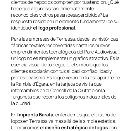
cientos de negocios compiten por tu atención. ¿Qué
hace que algunos sean inmediatamente
reconocibles y otros pasen desapercibidos? La
respuesta reside en un elemento fundamental de su
identidad:
el logo profesional
.
Para las empresas de Terrassa, desde las históricas
fábricas textiles reconvertidas hasta los nuevos
emprendimientos tecnológicos del Parc Audiovisual,
un logo no es simplemente un gráfico atractivo. Es la
esencia visual de tu negocio, el símbolo que los
clientes asociarán con tu calidad, confiabilidad y
profesionalismo. Es lo que verán en tu escaparate de
la Rambla d’Ègara, en la tarjeta de visita que
intercambies en el Consell de la Ciutat o en la
furgoneta que recorra los polígonos industriales de
la ciudad.
En
Imprenta Barata
, entendemos que el diseño de
logos en Terrassa va más allá de la simple estética.
Combinamos el
diseño estratégico de logos
con